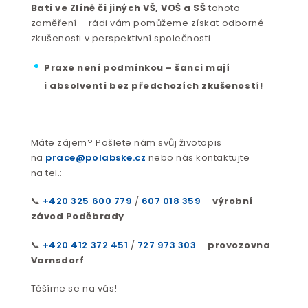
Bati ve Zlíně či jiných VŠ, VOŠ a SŠ
tohoto
zaměření – rádi vám pomůžeme získat odborné
zkušenosti v perspektivní společnosti.
Praxe není podmínkou – šanci mají
i absolventi bez předchozích zkušeností!
Máte zájem? Pošlete nám svůj životopis
na
prace@polabske.cz
nebo nás kontaktujte
na tel.:
📞
+420 325 600 779
/
607 018 359
–
výrobní
závod Poděbrady
📞
+420 412 372 451
/
727 973 303
–
provozovna
Varnsdorf
Těšíme se na vás!