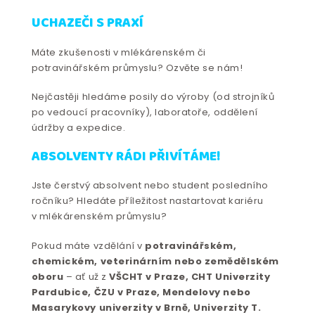
UCHAZEČI S PRAXÍ
Máte zkušenosti v mlékárenském či
potravinářském průmyslu? Ozvěte se nám!
Nejčastěji hledáme posily do výroby (od strojníků
po vedoucí pracovníky), laboratoře, oddělení
údržby a expedice.
ABSOLVENTY RÁDI PŘIVÍTÁME!
Jste čerstvý absolvent nebo student posledního
ročníku? Hledáte příležitost nastartovat kariéru
v mlékárenském průmyslu?
Pokud máte vzdělání v
potravinářském,
chemickém, veterinárním nebo zemědělském
oboru
– ať už z
VŠCHT v Praze, CHT Univerzity
Pardubice, ČZU v Praze, Mendelovy nebo
Masarykovy univerzity v Brně, Univerzity T.